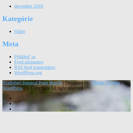
december 2018
Kategórie
Slider
Meta
Prihlásiť sa
Feed záznamov
RSS feed komentárov
WordPress.org
Svadobný fotograf Peter Ilenčík
| Designed by:
Theme Freesia
|
WordPress
| © Copyright All right reserved
fotograf
svadba
svadobný
fotograf