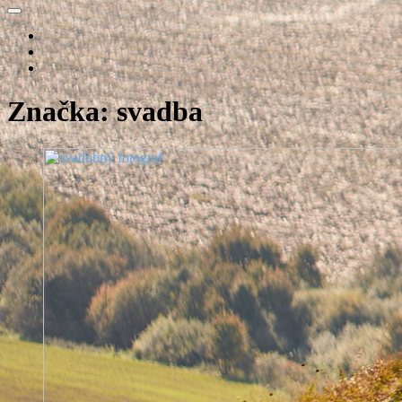
fotograf
svadba
svadobný
fotograf
Značka:
svadba