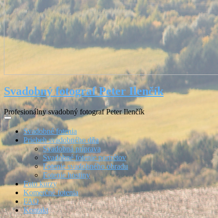
Svadobný fotograf Peter Ilenčík
Profesionálny svadobný fotograf Peter Ilenčík
Svadobné fotenia
Priebeh svadobného dňa
Svadobná príprava
Svadobné fotenie portrétov
Fotenie svadobného obradu
Fotenie hostiny
Foto kurzy
Komerčné fotenia
FAQ
Kontakt