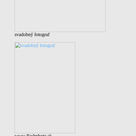
svadobný fotograf
www.flashphoto.sk